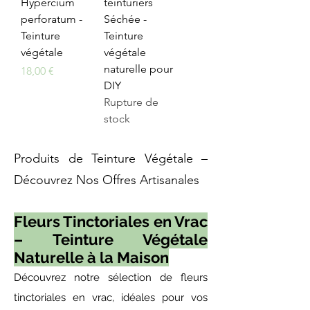
Hypercium
teinturiers
perforatum -
Séchée -
Teinture
Teinture
végétale
végétale
naturelle pour
Prix
18,00 €
DIY
Rupture de
stock
Produits de Teinture Végétale –
Découvrez Nos Offres Artisanales
Fleurs Tinctoriales en Vrac
– Teinture Végétale
Naturelle à la Maison
Découvrez notre sélection de fleurs
tinctoriales en vrac, idéales pour vos