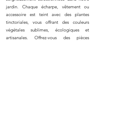
jardin. Chaque écharpe, vêtement ou
accessoire est teint avec des plantes
tinctoriales, vous offrant des couleurs
végétales sublimes, écologiques et
artisanales. Offrez-vous des pièces
uniques, respectueuses de la nature et
teintées à la main, pour un style
authentique et durable.
Pigments Laques
Végétaux – Pour
Gouaches, Savons et
Créations Artisanales
Nous proposons également des pigments
laques végétaux, spécialement conçus
pour des applications artistiques autres
que la teinture textile. Ces pigments