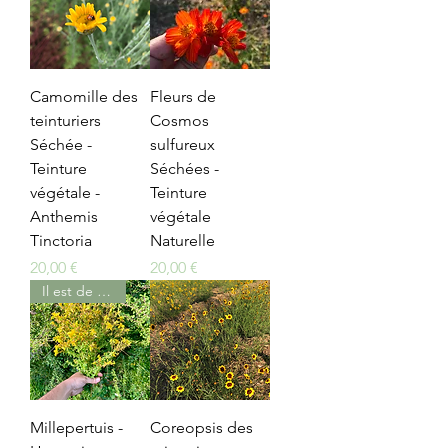
Camomille des
Fleurs de
teinturiers
Cosmos
Séchée -
sulfureux
Teinture
Séchées -
végétale -
Teinture
Anthemis
végétale
Tinctoria
Naturelle
Prix
Prix
20,00 €
20,00 €
Il est de retour !
Millepertuis -
Coreopsis des