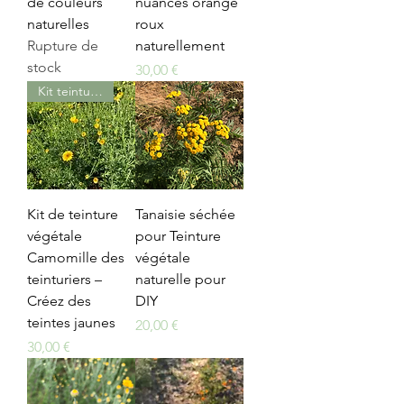
de couleurs
nuances orange
naturelles
roux
Rupture de
naturellement
stock
Prix
30,00 €
Kit teinture végétale
Kit de teinture
Tanaisie séchée
végétale
pour Teinture
Camomille des
végétale
teinturiers –
naturelle pour
Créez des
DIY
teintes jaunes
Prix
20,00 €
Prix
30,00 €