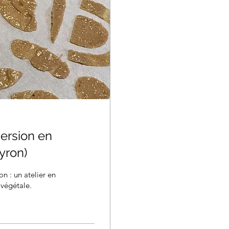
mersion en
yron)
n : un atelier en
 végétale.