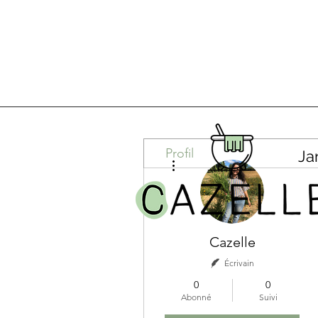
Profil
Ja
Plus d'actions
Cazelle
Écrivain
0
0
Abonné
Suivi